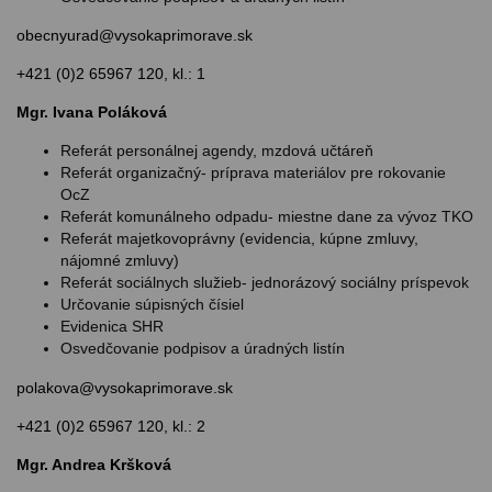
obecnyurad@vysokaprimorave.sk
+421 (0)2 65967 120, kl.: 1
Mgr. Ivana Poláková
Referát personálnej agendy, mzdová učtáreň
Referát organizačný- príprava materiálov pre rokovanie
OcZ
Referát komunálneho odpadu- miestne dane za vývoz TKO
Referát majetkovoprávny (evidencia, kúpne zmluvy,
nájomné zmluvy)
Referát sociálnych služieb- jednorázový sociálny príspevok
Určovanie súpisných čísiel
Evidenica SHR
Osvedčovanie podpisov a úradných listín
polakova@vysokaprimorave.sk
+421 (0)2 65967 120, kl.: 2
Mgr. Andrea Kršková