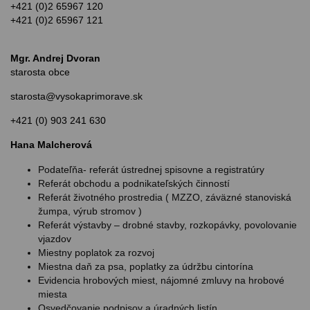
+421 (0)2 65967 120
+421 (0)2 65967 121
Mgr. Andrej Dvoran
starosta obce
starosta@vysokaprimorave.sk
+421 (0) 903 241 630
Hana Malcherová
Podateľňa- referát ústrednej spisovne a registratúry
Referát obchodu a podnikateľských činností
Referát životného prostredia ( MZZO, záväzné stanoviská
žumpa, výrub stromov )
Referát výstavby – drobné stavby, rozkopávky, povolovanie
vjazdov
Miestny poplatok za rozvoj
Miestna daň za psa, poplatky za údržbu cintorína
Evidencia hrobových miest, nájomné zmluvy na hrobové
miesta
Osvedčovanie podpisov a úradných listín