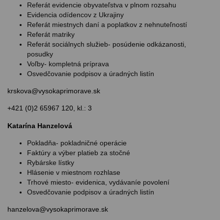
Referát evidencie obyvateľstva v plnom rozsahu
Evidencia odídencov z Ukrajiny
Referát miestnych daní a poplatkov z nehnuteľností
Referát matriky
Referát sociálnych služieb- posúdenie odkázanosti,
posudky
Voľby- kompletná príprava
Osvedčovanie podpisov a úradných listín
krskova@vysokaprimorave.sk
+421 (0)2 65967 120, kl.: 3
Katarína Hanzelová
Pokladňa- pokladničné operácie
Faktúry a výber platieb za stočné
Rybárske lístky
Hlásenie v miestnom rozhlase
Trhové miesto- evidenica, vydávaníe povolení
Osvedčovanie podpisov a úradných listín
hanzelova@vysokaprimorave.sk